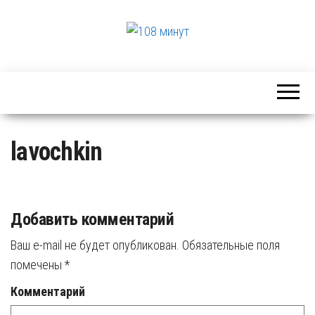
Лекции и
108
музыка в
минут
Музее
истории
космонавтики
lavochkin
Добавить комментарий
Ваш e-mail не будет опубликован.
Обязательные поля
помечены
*
Комментарий